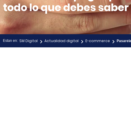
todo lo que debes saber
SM Digital
Actualidad digital
E-commerce
Estan en:
Pasarela