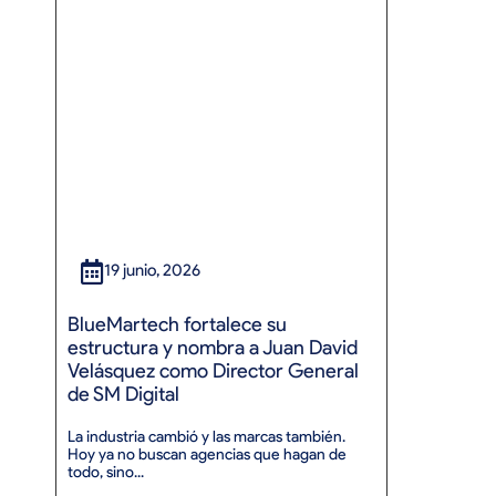
destacado
19 junio, 2026
BlueMartech fortalece su
SM
estructura y nombra a Juan David
co
Velásquez como Director General
de SM Digital
Pro
La industria cambió y las marcas también.
fue
Hoy ya no buscan agencias que hagan de
todo, sino...