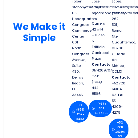
Tobón
José
López
stobon@smdigitalpartners.com
Cardona
linalopez@est
US
mjcardona@smdigital.co
Tabasco
Headquarters
262 –
We
Make it
Carrera
Congress
501,
42 #14
Commerce
Roma
Simple
– 11 Piso
Center
Nte.,
5
601
Cuauhtémoc,
Edificio
North
06700
Castropol
Congress
Ciudad
Plaza
Avenue,
de
Contacto
:
Suite
México,
3174269707
430.
CDMX
Tel
:
Delray
Contacto
:
(604)
Beach,
+52 720
444
FL
14304
8566
33445
93
Tel
:
55-
(+57)
+1
4209-
301
(954)
4279
6015236
257-
8482
+52
720
14304
93