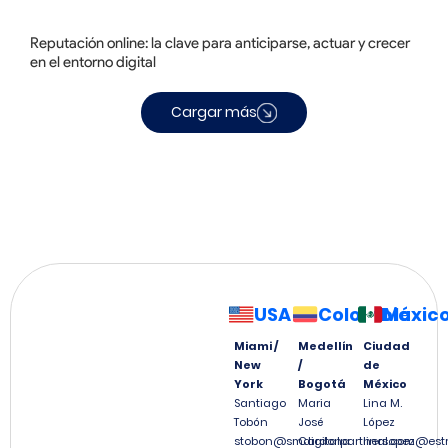
Reputación online: la clave para anticiparse, actuar y crecer
en el entorno digital
Cargar más
USA
Colombia
Méxic
Miami /
Medellín
Ciudad
New
/
de
York
Bogotá
México
Santiago
Maria
Lina M.
Tobón
José
López
stobon@smdigitalpartners.com
Cardona
linalopez@est