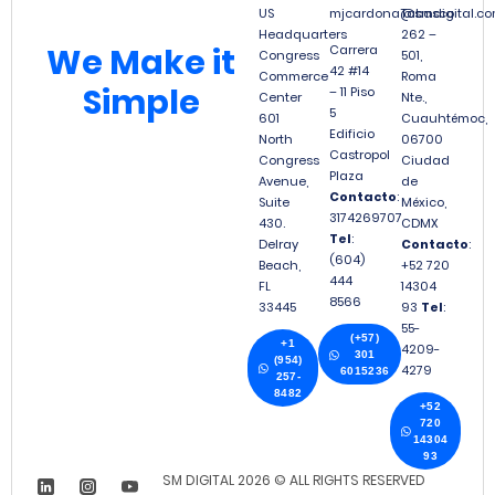
US
mjcardona@smdigital.co
Tabasco
Headquarters
262 –
We
Make it
Carrera
Congress
501,
42 #14
Commerce
Roma
Simple
– 11 Piso
Center
Nte.,
5
601
Cuauhtémoc,
Edificio
North
06700
Castropol
Congress
Ciudad
Plaza
Avenue,
de
Contacto
:
Suite
México,
3174269707
430.
CDMX
Tel
:
Delray
Contacto
:
(604)
Beach,
+52 720
444
FL
14304
8566
33445
93
Tel
:
55-
(+57)
+1
4209-
301
(954)
4279
6015236
257-
8482
+52
720
14304
93
SM DIGITAL 2026 © ALL RIGHTS RESERVED