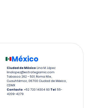
México
Ciudad de México
Lina M. López
linalopez@estrategiamic.com
Tabasco 262 – 501, Roma Nte.,
Cuauhtémoc, 06700 Ciudad de México,
CDMX
Contacto
: +52 720 14304 93
Tel
: 55-
4209-4279