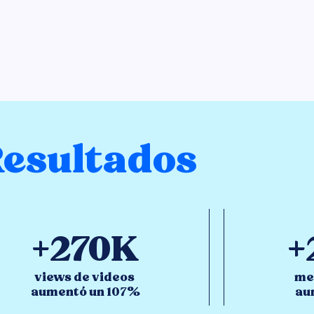
esultados
+270K
+
views de videos
me
aumentó un 107%
au