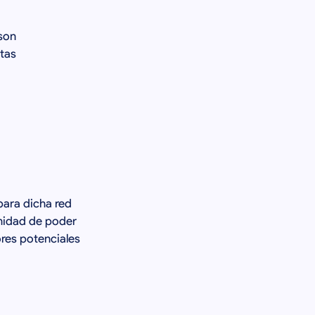
son
tas
para dicha red
unidad de poder
res potenciales