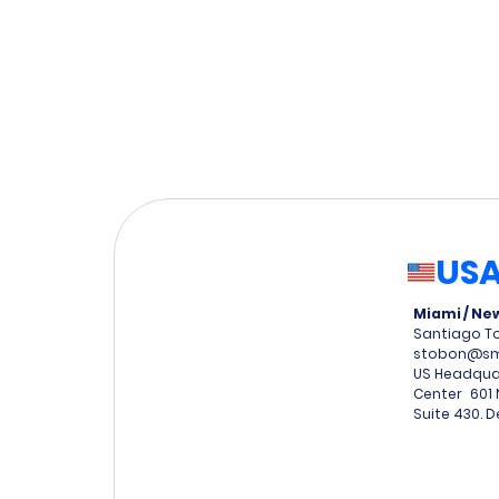
US
Miami / Ne
Santiago 
stobon@smd
US Headqua
Center 601 
Suite 430. D