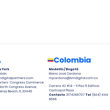
A
Colombia
w York
Medellín / Bogotá
Tobón
Maria José Cardona
igitalpartners.com
mjcardona@smdigital.com.co
rters Congress Commerce
Carrera 42 #14 – 11 Piso 5 Edificio
North Congress Avenue,
Castropol Plaza
elray Beach, FL 33445
Contacto
: 3174269707
Tel
: (604) 444
8566