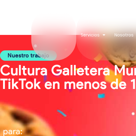
contenido
Servicios
Nosotros
Nuestro trabajo
Cultura Galletera Mu
TikTok en menos de 
para: