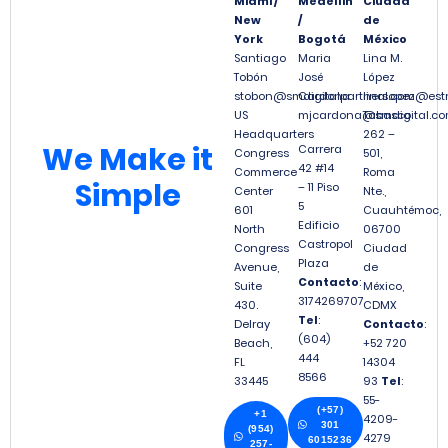
Miami /
Medellín
Ciudad
New
/
de
York
Bogotá
México
Santiago
Maria
Lina M.
Tobón
José
López
stobon@smdigitalpartners.com
Cardona
linalopez@est
US
mjcardona@smdigital.co
Tabasco
Headquarters
262 –
We
Make it
Carrera
Congress
501,
42 #14
Commerce
Roma
Simple
– 11 Piso
Center
Nte.,
5
601
Cuauhtémoc,
Edificio
North
06700
Castropol
Congress
Ciudad
Plaza
Avenue,
de
Contacto
:
Suite
México,
3174269707
430.
CDMX
Tel
:
Delray
Contacto
:
(604)
Beach,
+52 720
444
FL
14304
8566
33445
93
Tel
:
55-
(+57)
+1
4209-
301
(954)
4279
6015236
257-