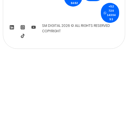
8482
+52
720
14304
93
SM DIGITAL 2026 © ALL RIGHTS RESERVED
COPYRIGHT