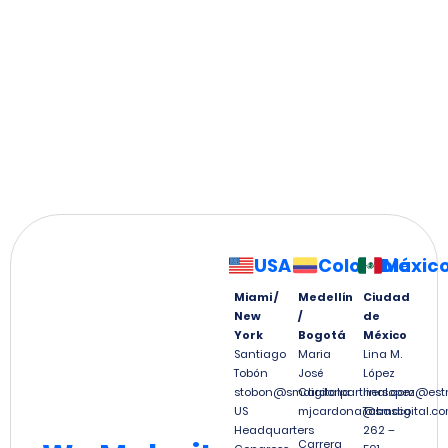
USA
Colombia
Méxic
Miami /
Medellín
Ciudad
New
/
de
York
Bogotá
México
Santiago
Maria
Lina M.
Tobón
José
López
stobon@smdigitalpartners.com
Cardona
linalopez@est
US
mjcardona@smdigital.co
Tabasco
Headquarters
262 –
Carrera