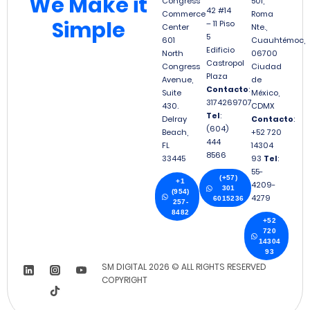
We
Make it
Congress
501,
42 #14
Commerce
Roma
Simple
– 11 Piso
Center
Nte.,
5
601
Cuauhtémoc,
Edificio
North
06700
Castropol
Congress
Ciudad
Plaza
Avenue,
de
Contacto
:
Suite
México,
3174269707
430.
CDMX
Tel
:
Delray
Contacto
:
(604)
Beach,
+52 720
444
FL
14304
8566
33445
93
Tel
:
55-
(+57)
+1
4209-
301
(954)
4279
6015236
257-
8482
+52
720
14304
93
SM DIGITAL 2026 © ALL RIGHTS RESERVED
COPYRIGHT