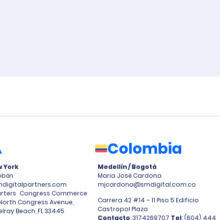
A
Colombia
w York
Medellín / Bogotá
Tobón
Maria José Cardona
igitalpartners.com
mjcardona@smdigital.com.co
rters Congress Commerce
Carrera 42 #14 – 11 Piso 5 Edificio
North Congress Avenue,
Castropol Plaza
elray Beach, FL 33445
Contacto
: 3174269707
Tel
: (604) 444