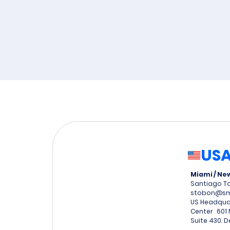
US
Miami / Ne
Santiago 
stobon@smd
US Headqua
Center 601 
Suite 430. D