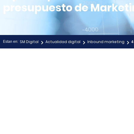
presupuesto de Marketin
SM Digital
Actualidad digital
Inbound marketing
Estan en:
4