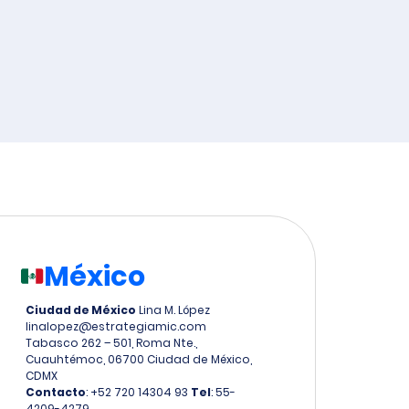
México
Ciudad de México
Lina M. López
linalopez@estrategiamic.com
Tabasco 262 – 501, Roma Nte.,
Cuauhtémoc, 06700 Ciudad de México,
CDMX
Contacto
: +52 720 14304 93
Tel
: 55-
4209-4279