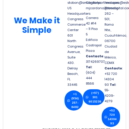
stobon@smdigitalpartners.com
Cardona
linalopez@est
US
mjcardona@smdigital.co
Tabasco
Headquarters
262 –
We
Make it
Carrera
Congress
501,
42 #14
Commerce
Roma
Simple
– 11 Piso
Center
Nte.,
5
601
Cuauhtémoc,
Edificio
North
06700
Castropol
Congress
Ciudad
Plaza
Avenue,
de
Contacto
:
Suite
México,
3174269707
430.
CDMX
Tel
:
Delray
Contacto
:
(604)
Beach,
+52 720
444
FL
14304
8566
33445
93
Tel
:
55-
(+57)
+1
4209-
301
(954)
4279
6015236
257-
8482
+52
720
14304
93