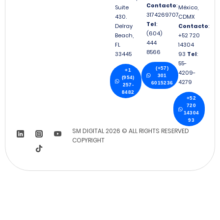
Contacto
:
Suite
México,
3174269707
430.
CDMX
Tel
:
Delray
Contacto
:
(604)
Beach,
+52 720
444
FL
14304
8566
33445
93
Tel
:
55-
(+57)
+1
4209-
301
(954)
4279
6015236
257-
8482
+52
720
14304
93
SM DIGITAL 2026 © ALL RIGHTS RESERVED
COPYRIGHT