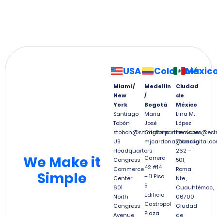
USA
Colombia
Méxic
Miami /
Medellín
Ciudad
New
/
de
York
Bogotá
México
Santiago
Maria
Lina M.
Tobón
José
López
stobon@smdigitalpartners.com
Cardona
linalopez@est
US
mjcardona@smdigital.co
Tabasco
Headquarters
262 –
We
Make it
Carrera
Congress
501,
42 #14
Commerce
Roma
Simple
– 11 Piso
Center
Nte.,
5
601
Cuauhtémoc,
Edificio
North
06700
Castropol
Congress
Ciudad
Plaza
Avenue,
de