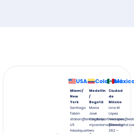
USA
Colombia
Méxic
Miami /
Medellín
Ciudad
New
/
de
York
Bogotá
México
Santiago
Maria
Lina M.
Tobón
José
López
stobon@smdigitalpartners.com
Cardona
linalopez@est
US
mjcardona@smdigital.co
Tabasco
Headquarters
262 –