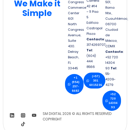
We
Make it
Carrera
Congress
501,
42 #14
Commerce
Roma
Simple
– 11 Piso
Center
Nte.,
5
601
Cuauhtémoc,
Edificio
North
06700
Castropol
Congress
Ciudad
Plaza
Avenue,
de
Contacto
:
Suite
México,
3174269707
430.
CDMX
Tel
:
Delray
Contacto
:
(604)
Beach,
+52 720
444
FL
14304
8566
33445
93
Tel
:
55-
(+57)
+1
4209-
301
(954)
4279
6015236
257-
8482
+52
720
14304
93
SM DIGITAL 2026 © ALL RIGHTS RESERVED
COPYRIGHT