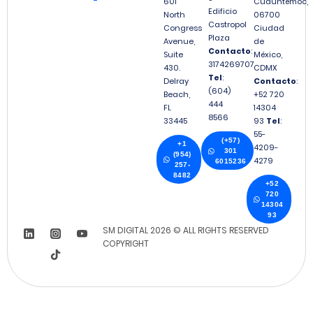
601
Cuauhtémoc,
Edificio
North
06700
Castropol
Congress
Ciudad
Plaza
Avenue,
de
Contacto
:
Suite
México,
3174269707
430.
CDMX
Tel
:
Delray
Contacto
:
(604)
Beach,
+52 720
444
FL
14304
8566
33445
93
Tel
:
55-
(+57)
+1
4209-
301
(954)
4279
6015236
257-
8482
+52
720
14304
93
SM DIGITAL 2026 © ALL RIGHTS RESERVED
COPYRIGHT