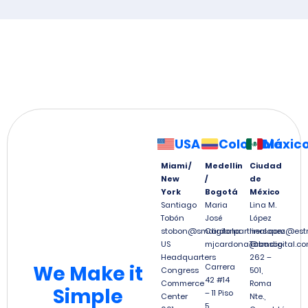
USA
Colombia
Méxic
Miami /
Medellín
Ciudad
New
/
de
York
Bogotá
México
Santiago
Maria
Lina M.
Tobón
José
López
stobon@smdigitalpartners.com
Cardona
linalopez@est
US
mjcardona@smdigital.co
Tabasco
Headquarters
262 –
We
Make it
Carrera
Congress
501,
42 #14
Commerce
Roma
Simple
– 11 Piso
Center
Nte.,
5