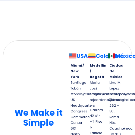
USA
Colombia
Méxic
Miami /
Medellín
Ciudad
New
/
de
York
Bogotá
México
Santiago
Maria
Lina M.
Tobón
José
López
stobon@smdigitalpartners.com
Cardona
linalopez@est
US
mjcardona@smdigital.co
Tabasco
Headquarters
262 –
We
Make it
Carrera
Congress
501,
42 #14
Commerce
Roma
Simple
– 11 Piso
Center
Nte.,
5
601
Cuauhtémoc,
Edificio
North
06700