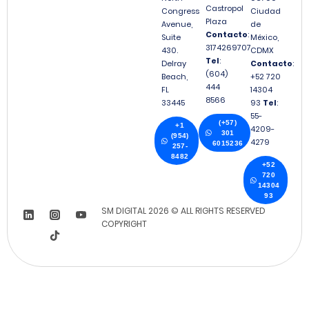
Castropol
Congress
Ciudad
Plaza
Avenue,
de
Contacto
:
Suite
México,
3174269707
430.
CDMX
Tel
:
Delray
Contacto
:
(604)
Beach,
+52 720
444
FL
14304
8566
33445
93
Tel
:
55-
(+57)
+1
4209-
301
(954)
4279
6015236
257-
8482
+52
720
14304
93
SM DIGITAL 2026 © ALL RIGHTS RESERVED
COPYRIGHT