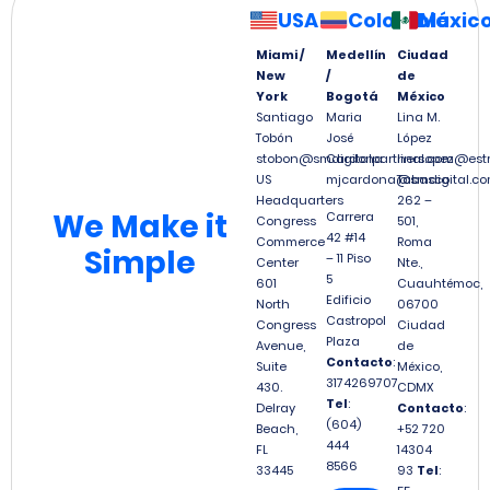
USA
Colombia
Méxic
Miami /
Medellín
Ciudad
New
/
de
York
Bogotá
México
Santiago
Maria
Lina M.
Tobón
José
López
stobon@smdigitalpartners.com
Cardona
linalopez@est
US
mjcardona@smdigital.co
Tabasco
Headquarters
262 –
We
Make it
Carrera
Congress
501,
42 #14
Commerce
Roma
Simple
– 11 Piso
Center
Nte.,
5
601
Cuauhtémoc,
Edificio
North
06700
Castropol
Congress
Ciudad
Plaza
Avenue,
de
Contacto
:
Suite
México,
3174269707
430.
CDMX
Tel
:
Delray
Contacto
:
(604)
Beach,
+52 720
444
FL
14304
8566
33445
93
Tel
: