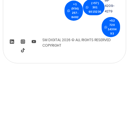
55-
(+57)
+1
4209-
301
(954)
4279
6015236
257-
8482
+52
720
14304
93
SM DIGITAL 2026 © ALL RIGHTS RESERVED
COPYRIGHT