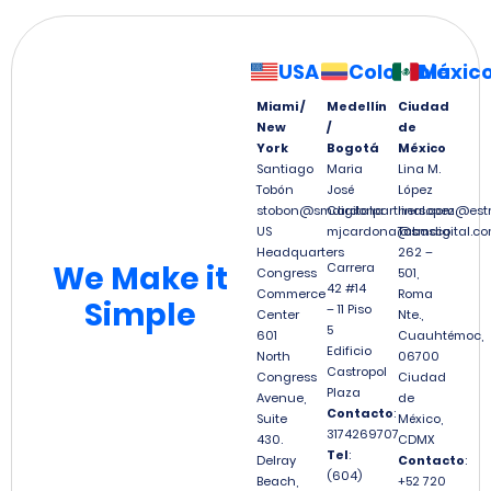
USA
Colombia
Méxic
Miami /
Medellín
Ciudad
New
/
de
York
Bogotá
México
Santiago
Maria
Lina M.
Tobón
José
López
stobon@smdigitalpartners.com
Cardona
linalopez@est
US
mjcardona@smdigital.co
Tabasco
Headquarters
262 –
We
Make it
Carrera
Congress
501,
42 #14
Commerce
Roma
Simple
– 11 Piso
Center
Nte.,
5
601
Cuauhtémoc,
Edificio
North
06700
Castropol
Congress
Ciudad
Plaza
Avenue,
de
Contacto
:
Suite
México,
3174269707
430.
CDMX
Tel
:
Delray
Contacto
:
(604)
Beach,
+52 720