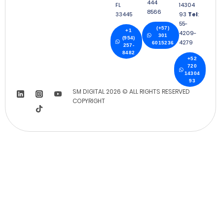
444
FL
14304
8566
33445
93
Tel
:
55-
(+57)
+1
4209-
301
(954)
4279
6015236
257-
8482
+52
720
14304
93
SM DIGITAL 2026 © ALL RIGHTS RESERVED
COPYRIGHT