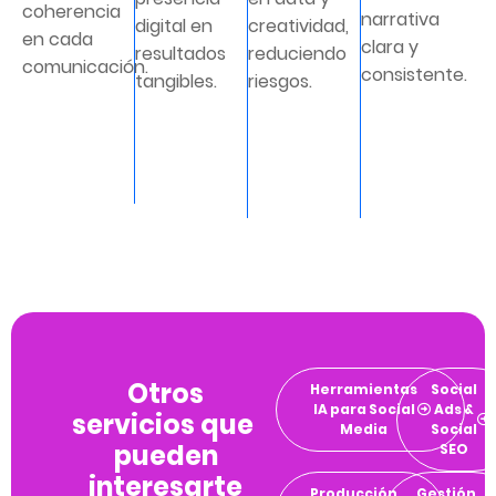
coherencia
narrativa
digital en
creatividad,
en cada
clara y
resultados
reduciendo
comunicación.
consistente.
tangibles.
riesgos.
Otros
Herramientas
Social
IA para Social
Ads &
servicios que
Media
Social
pueden
SEO
interesarte
Producción
Gestión