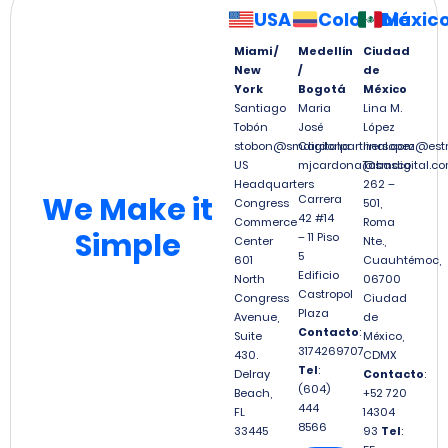
USA
Colombia
Méxic
Miami /
Medellín
Ciudad
New
/
de
York
Bogotá
México
Santiago
Maria
Lina M.
Tobón
José
López
stobon@smdigitalpartners.com
Cardona
linalopez@est
US
mjcardona@smdigital.co
Tabasco
Headquarters
262 –
We
Make it
Carrera
Congress
501,
42 #14
Commerce
Roma
Simple
– 11 Piso
Center
Nte.,
5
601
Cuauhtémoc,
Edificio
North
06700
Castropol
Congress
Ciudad
Plaza
Avenue,
de
Contacto
:
Suite
México,
3174269707
430.
CDMX
Tel
:
Delray
Contacto
:
(604)
Beach,
+52 720
444
FL
14304
8566
33445
93
Tel
: