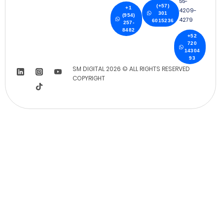
55-
(+57)
+1
4209-
301
(954)
4279
6015236
257-
8482
+52
720
14304
93
SM DIGITAL 2026 © ALL RIGHTS RESERVED
COPYRIGHT