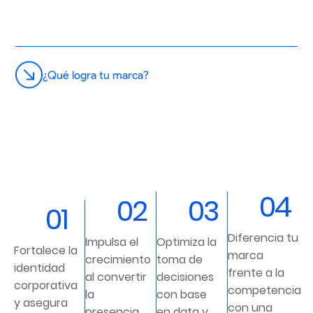
¿Qué logra tu marca?
04
02
03
01
Diferencia tu
Impulsa el
Optimiza la
Fortalece la
marca
crecimiento
toma de
identidad
frente a la
al convertir
decisiones
corporativa
competencia
la
con base
y asegura
con una
presencia
en data y