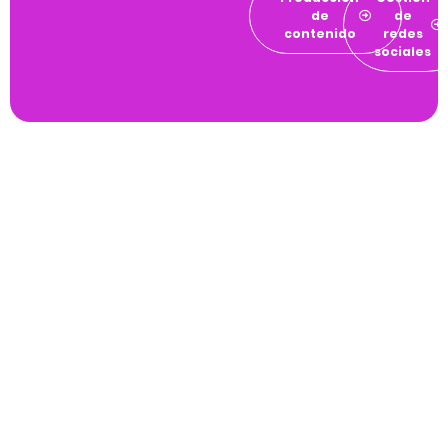
de
de
contenido
redes
sociales