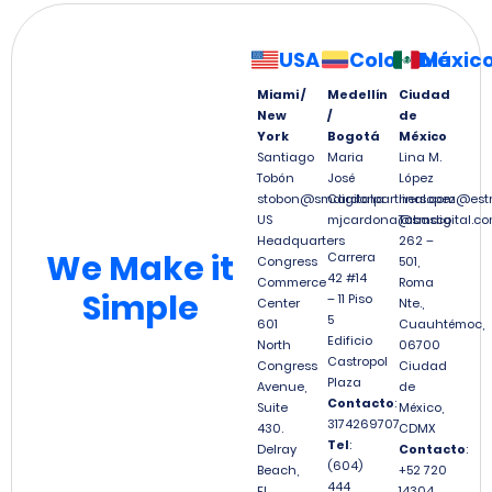
USA
Colombia
Méxic
Miami /
Medellín
Ciudad
New
/
de
York
Bogotá
México
Santiago
Maria
Lina M.
Tobón
José
López
stobon@smdigitalpartners.com
Cardona
linalopez@est
US
mjcardona@smdigital.co
Tabasco
Headquarters
262 –
We
Make it
Carrera
Congress
501,
42 #14
Commerce
Roma
Simple
– 11 Piso
Center
Nte.,
5
601
Cuauhtémoc,
Edificio
North
06700
Castropol
Congress
Ciudad
Plaza
Avenue,
de
Contacto
:
Suite
México,
3174269707
430.
CDMX
Tel
:
Delray
Contacto
:
(604)
Beach,
+52 720
444
FL
14304