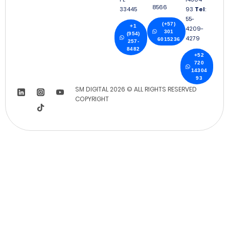
8566
33445
93
Tel
:
55-
(+57)
+1
4209-
301
(954)
4279
6015236
257-
8482
+52
720
14304
93
SM DIGITAL 2026 © ALL RIGHTS RESERVED
COPYRIGHT