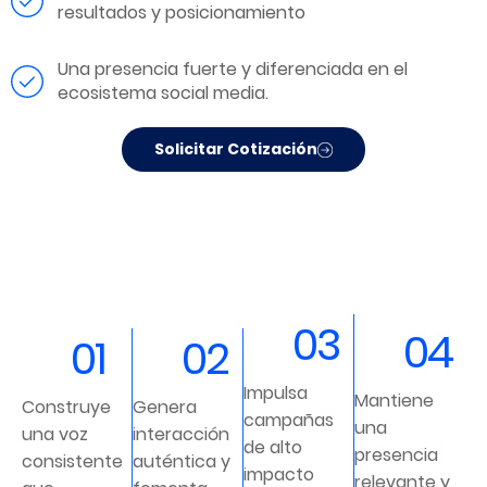
resultados y posicionamiento
Una presencia fuerte y diferenciada en el
ecosistema social media.
Solicitar Cotización
03
04
01
02
Impulsa
Mantiene
Construye
Genera
campañas
una
una voz
interacción
de alto
presencia
consistente
auténtica y
impacto
relevante y