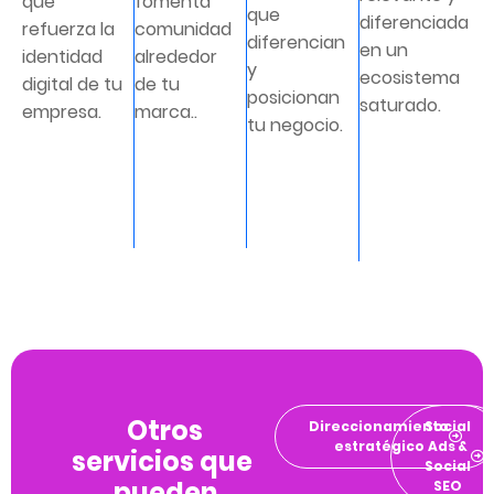
que
fomenta
que
diferenciada
refuerza la
comunidad
diferencian
en un
identidad
alrededor
y
ecosistema
digital de tu
de tu
posicionan
saturado.
empresa.
marca..
tu negocio.
Otros
Direccionamiento
Social
estratégico
Ads &
servicios que
Social
pueden
SEO