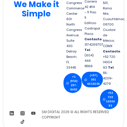
We
Make it
Carrera
Congress
501,
42 #14
Commerce
Roma
Simple
– 11 Piso
Center
Nte.,
5
601
Cuauhtémoc,
Edificio
North
06700
Castropol
Congress
Ciudad
Plaza
Avenue,
de
Contacto
:
Suite
México,
3174269707
430.
CDMX
Tel
:
Delray
Contacto
:
(604)
Beach,
+52 720
444
FL
14304
8566
33445
93
Tel
:
55-
(+57)
+1
4209-
301
(954)
4279
6015236
257-
8482
+52
720
14304
93
SM DIGITAL 2026 © ALL RIGHTS RESERVED
COPYRIGHT