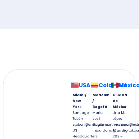
USA
Colombia
Méxic
Miami /
Medellín
Ciudad
New
/
de
York
Bogotá
México
Santiago
Maria
Lina M.
Tobón
José
López
stobon@smdigitalpartners.com
Cardona
linalopez@est
US
mjcardona@smdigital.co
Tabasco
Headquarters
262 –