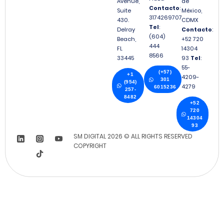
Avenue,
de
Contacto
:
Suite
México,
3174269707
430.
CDMX
Tel
:
Delray
Contacto
:
(604)
Beach,
+52 720
444
FL
14304
8566
33445
93
Tel
:
55-
(+57)
+1
4209-
301
(954)
4279
6015236
257-
8482
+52
720
14304
93
SM DIGITAL 2026 © ALL RIGHTS RESERVED
COPYRIGHT