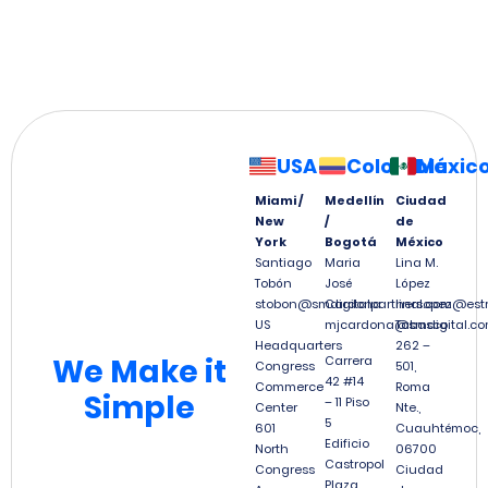
USA
Colombia
Méxic
Miami /
Medellín
Ciudad
New
/
de
York
Bogotá
México
Santiago
Maria
Lina M.
Tobón
José
López
stobon@smdigitalpartners.com
Cardona
linalopez@est
US
mjcardona@smdigital.co
Tabasco
Headquarters
262 –
We
Make it
Carrera
Congress
501,
42 #14
Commerce
Roma
Simple
– 11 Piso
Center
Nte.,
5
601
Cuauhtémoc,
Edificio
North
06700
Castropol
Congress
Ciudad
Plaza